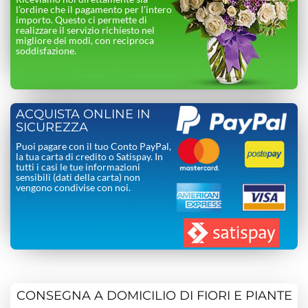
l’ordine che il pagamento per l’intero
importo. Questo ci permette di
realizzare il servizio richiesto nel
migliore dei modi, con reciproca
soddisfazione.
ACQUISTA ONLINE IN
SICUREZZA
Puoi pagare con il tuo Conto PayPal,
la tua carta di credito o Satispay. In
tutti i casi le tue informazioni
sensibili (dati della carta) non
vengono condivise con noi.
CONSEGNA A DOMICILIO DI FIORI E PIANTE