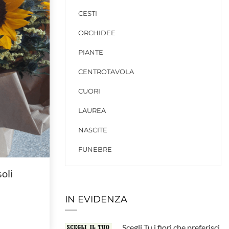
CESTI
ORCHIDEE
PIANTE
CENTROTAVOLA
CUORI
LAUREA
NASCITE
FUNEBRE
oli
IN EVIDENZA
Scegli Tu i fiori che preferisci