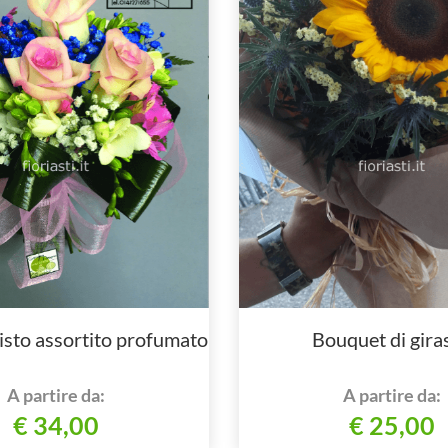
sto assortito profumato
Bouquet di giras
A partire da:
A partire da:
€ 34,00
€ 25,00