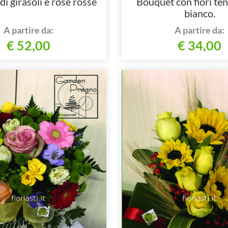
i girasoli e rose rosse
Bouquet con fiori ten
bianco.
A partire da:
A partire da:
€ 52,00
€ 34,00