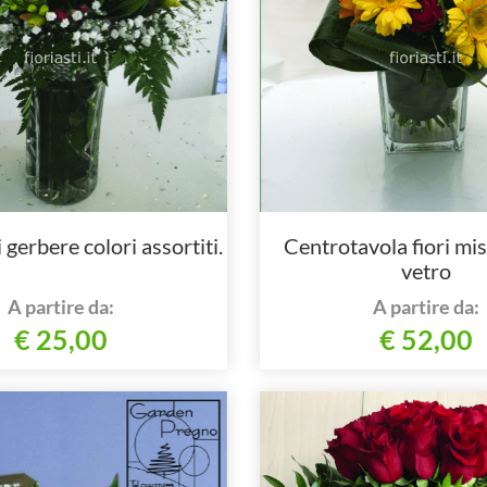
gerbere colori assortiti.
Centrotavola fiori mis
vetro
A partire da:
A partire da:
€ 25,00
€ 52,00