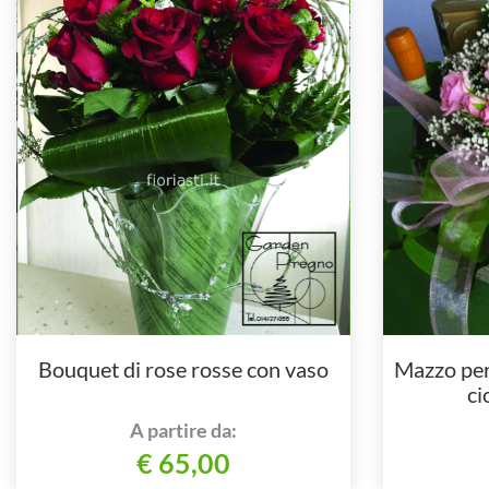
Bouquet di rose rosse con vaso
Mazzo per
ci
A partire da:
€ 65,00