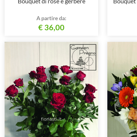
Bouquet di rose e gerbere
Bouquet d
A partire da:
€ 36,00