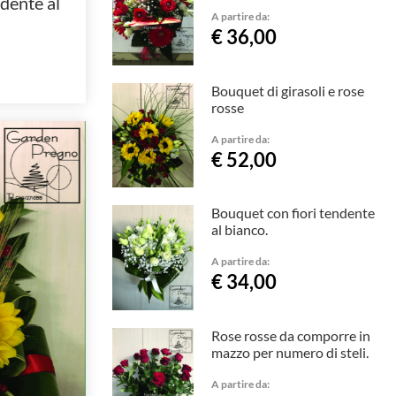
dente al
A partire da:
€ 36,00
Bouquet di girasoli e rose
rosse
A partire da:
€ 52,00
Bouquet con fiori tendente
al bianco.
A partire da:
€ 34,00
Rose rosse da comporre in
mazzo per numero di steli.
A partire da: