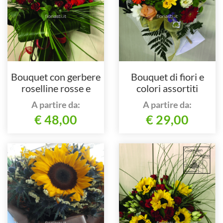
Bouquet con gerbere
Bouquet di fiori e
roselline rosse e
colori assortiti
iperico
A partire da:
A partire da:
€ 48,00
€ 29,00