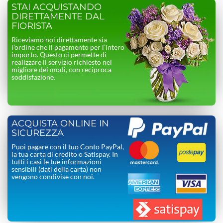
STAI ACQUISTANDO
DIRETTAMENTE DAL
FIORISTA
Riceviamo noi direttamente sia
l’ordine che il pagamento per l’intero
importo. Questo ci permette di
realizzare il servizio richiesto nel
migliore dei modi, con reciproca
soddisfazione.
ACQUISTA ONLINE IN
SICUREZZA
Puoi pagare con il tuo Conto PayPal,
la tua carta di credito o Satispay. In
tutti i casi le tue informazioni
sensibili (dati della carta) non
vengono condivise con noi.